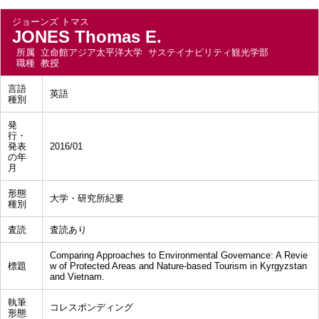
ジョーンズ トマス
JONES Thomas E.
所属
立命館アジア太平洋大学 サステイナビリティ観光学部
職種
教授
言語
英語
種別
発
行・
発表
2016/01
の年
月
形態
大学・研究所紀要
種別
査読
査読あり
Comparing Approaches to Environmental Governance: A Revie
標題
w of Protected Areas and Nature-based Tourism in Kyrgyzstan
and Vietnam.
執筆
コレスポンディング
形態