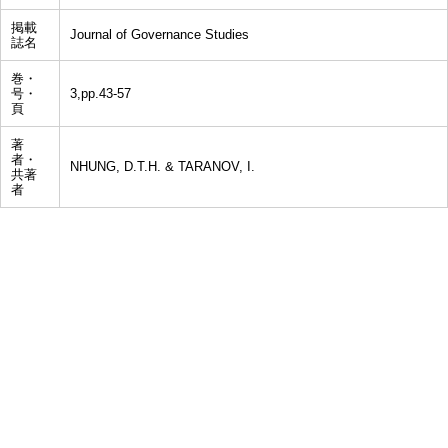
掲載
Journal of Governance Studies
誌名
巻・
号・
3,pp.43-57
頁
著
者・
NHUNG, D.T.H. & TARANOV, I.
共著
者