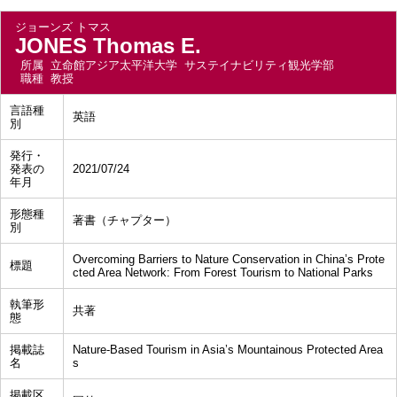
ジョーンズ トマス
JONES Thomas E.
所属
立命館アジア太平洋大学 サステイナビリティ観光学部
職種
教授
言語種
英語
別
発行・
発表の
2021/07/24
年月
形態種
著書（チャプター）
別
Overcoming Barriers to Nature Conservation in China’s Prote
標題
cted Area Network: From Forest Tourism to National Parks
執筆形
共著
態
掲載誌
Nature-Based Tourism in Asia’s Mountainous Protected Area
名
s
掲載区