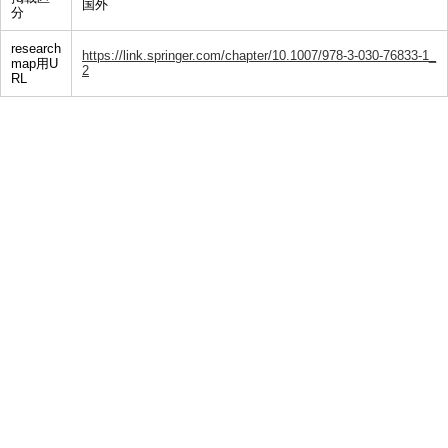
国外
分
research
https://link.springer.com/chapter/10.1007/978-3-030-76833-1_
map用U
2
RL