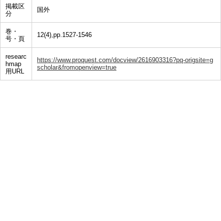
掲載区
国外
分
巻・
12(4),pp.1527-1546
号・頁
researc
https://www.proquest.com/docview/2616903316?pq-origsite=g
hmap
scholar&fromopenview=true
用URL