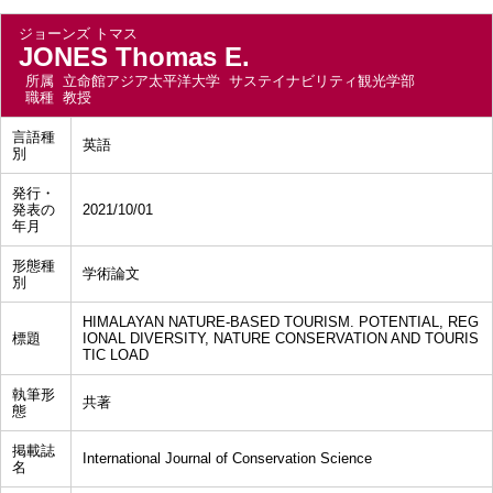
ジョーンズ トマス
JONES Thomas E.
所属
立命館アジア太平洋大学 サステイナビリティ観光学部
職種
教授
言語種
英語
別
発行・
発表の
2021/10/01
年月
形態種
学術論文
別
HIMALAYAN NATURE-BASED TOURISM. POTENTIAL, REG
標題
IONAL DIVERSITY, NATURE CONSERVATION AND TOURIS
TIC LOAD
執筆形
共著
態
掲載誌
International Journal of Conservation Science
名