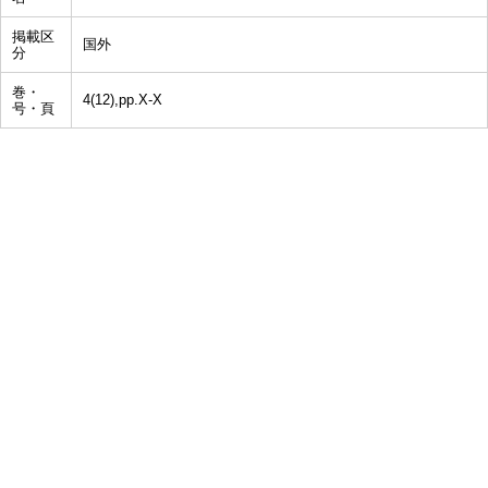
掲載区
国外
分
巻・
4(12),pp.X-X
号・頁