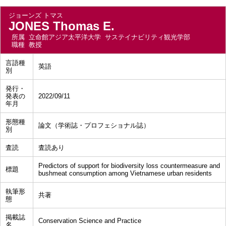
ジョーンズ トマス
JONES Thomas E.
所属
立命館アジア太平洋大学 サステイナビリティ観光学部
職種
教授
言語種
英語
別
発行・
発表の
2022/09/11
年月
形態種
論文（学術誌・プロフェショナル誌）
別
査読
査読あり
Predictors of support for biodiversity loss countermeasure and
標題
bushmeat consumption among Vietnamese urban residents
執筆形
共著
態
掲載誌
Conservation Science and Practice
名