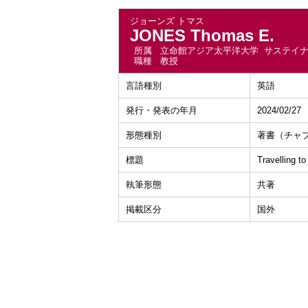
ジョーンズ トマス
JONES Thomas E.
所属
立命館アジア太平洋大学 サステイ
職種
教授
言語種別
英語
発行・発表の年月
2024/02/27
形態種別
著書（チャ
標題
Travelling to
執筆形態
共著
掲載区分
国外