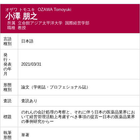
オザワ トモユキ
OZAWA Tomoyuki
小澤 朋之
所属
立命館アジア太平洋大学 国際経営学部
職種
教授
言語
日本語
種別
発
行・
発表
2021/03/31
の年
月
形態
論文（学術誌・プロフェショナル誌）
種別
査読
査読あり
のれんの会計処理の考察と、それに伴う日本の医薬品業界にお
標題
いて経営管理活動上考慮すべき事項の提言ー日本の医薬品業界
の事例研究からー
執筆
単著
形態