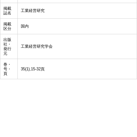
掲載
工業経営研究
誌名
掲載
国内
区分
出版
社・
工業経営研究学会
発行
元
巻・
号・
35(1),15-32頁
頁