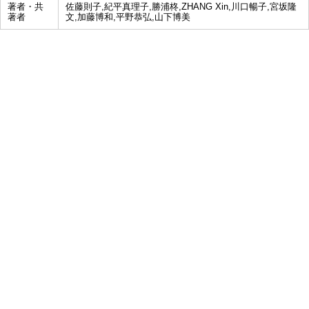
著者・共
佐藤則子,紀平真理子,勝浦柊,ZHANG Xin,川口暢子,宮坂隆
著者
文,加藤博和,平野恭弘,山下博美