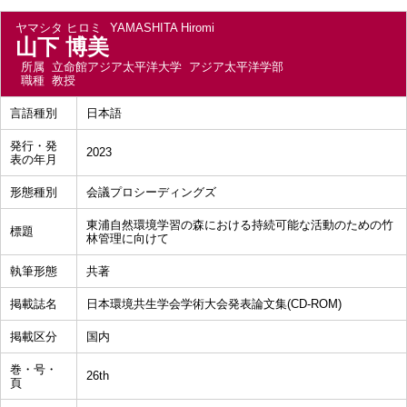
ヤマシタ ヒロミ
YAMASHITA Hiromi
山下 博美
所属
立命館アジア太平洋大学 アジア太平洋学部
職種
教授
言語種別
日本語
発行・発
2023
表の年月
形態種別
会議プロシーディングズ
東浦自然環境学習の森における持続可能な活動のための竹
標題
林管理に向けて
執筆形態
共著
掲載誌名
日本環境共生学会学術大会発表論文集(CD-ROM)
掲載区分
国内
巻・号・
26th
頁