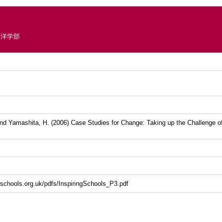
平洋学部
and Yamashita, H. (2006) Case Studies for Change: Taking up the Challenge of
orschools.org.uk/pdfs/InspiringSchools_P3.pdf