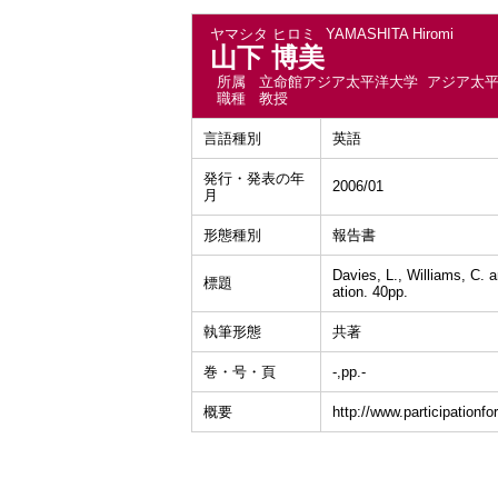
ヤマシタ ヒロミ
YAMASHITA Hiromi
山下 博美
所属
立命館アジア太平洋大学 アジア太
職種
教授
言語種別
英語
発行・発表の年
2006/01
月
形態種別
報告書
Davies, L., Williams, C. 
標題
ation. 40pp.
執筆形態
共著
巻・号・頁
-,pp.-
概要
http://www.participationf