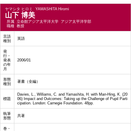
ヤマシタ ヒロミ
YAMASHITA Hiromi
山下 博美
所属
立命館アジア太平洋大学 アジア太平洋学部
職種
教授
言語
英語
種別
発
行・
発表
2006/01
の年
月
形態
著書（全編）
種別
Davies, L., Williams, C. and Yamashita, H. with Man-Hing, K. (20
標題
06) Impact and Outcomes: Taking up the Challenge of Pupil Parti
cipation. London: Carnegie Foundation. 48pp.
執筆
共著
形態
巻・