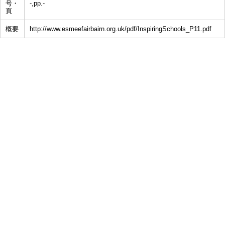
号・
-,pp.-
頁
概要
http://www.esmeefairbairn.org.uk/pdf/InspiringSchools_P11.pdf