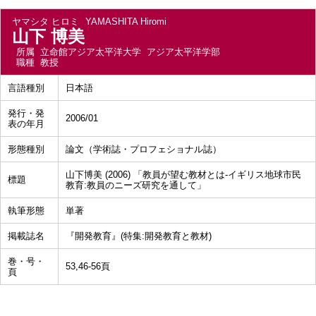
ヤマシタ ヒロミ
YAMASHITA Hiromi
山下 博美
所属
立命館アジア太平洋大学 アジア太平洋学部
職種
教授
言語種別
日本語
発行・発
2006/01
表の年月
形態種別
論文（学術誌・プロフェショナル誌）
山下博美 (2006) 「教員が望む教材とは‐イギリス地球市民
標題
教育:教員のニーズ研究を通して」
執筆形態
単著
掲載誌名
『開発教育』(特集:開発教育と教材)
巻・号・
53,46-56頁
頁