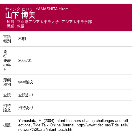
ヤマシタ ヒロミ
YAMASHITA Hiromi
山下 博美
所属
立命館アジア太平洋大学 アジア太平洋学部
職種
教授
言語
不明
種別
発
行・
発表
2005/01
の年
月
形態
学術論文
種別
査読
査読あり
招待
招待あり
論文
Yamashita, H. (2004) Infant teachers sharing challenges and refl
標題
ections, Tide Talk Online Journal. http://www.tidec.org/Tide~talk/
network%20arts/infant-teach.html