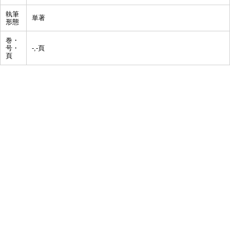
執筆
単著
形態
巻・
号・
-,-頁
頁