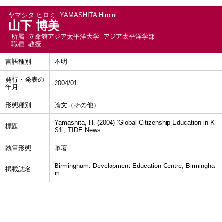
ヤマシタ ヒロミ
YAMASHITA Hiromi
山下 博美
所属
立命館アジア太平洋大学 アジア太平洋学部
職種
教授
言語種別
不明
発行・発表の
2004/01
年月
形態種別
論文（その他）
Yamashita, H. (2004) ‘Global Citizenship Education in K
標題
S1’, TIDE News
執筆形態
単著
Birmingham: Development Education Centre, Birmingha
掲載誌名
m