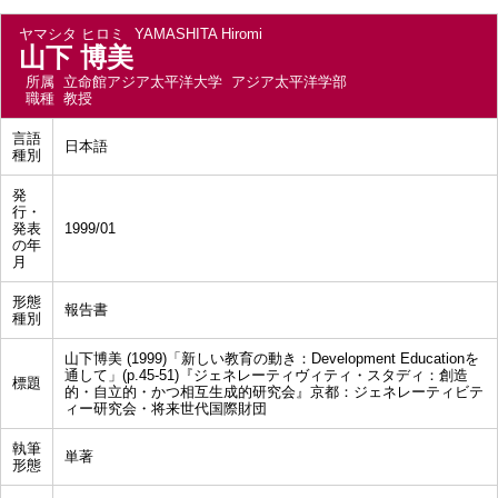
ヤマシタ ヒロミ
YAMASHITA Hiromi
山下 博美
所属
立命館アジア太平洋大学 アジア太平洋学部
職種
教授
言語
日本語
種別
発
行・
発表
1999/01
の年
月
形態
報告書
種別
山下博美 (1999)「新しい教育の動き：Development Educationを
通して」(p.45-51)『ジェネレーティヴィティ・スタディ：創造
標題
的・自立的・かつ相互生成的研究会』京都：ジェネレーティビテ
ィー研究会・将来世代国際財団
執筆
単著
形態