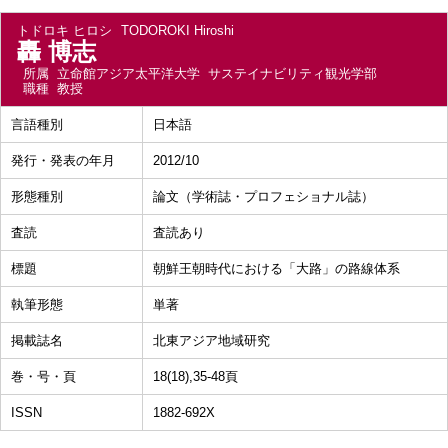
トドロキ ヒロシ
TODOROKI Hiroshi
轟 博志
所属
立命館アジア太平洋大学 サステイナビリティ観光学部
職種
教授
言語種別
日本語
発行・発表の年月
2012/10
形態種別
論文（学術誌・プロフェショナル誌）
査読
査読あり
標題
朝鮮王朝時代における「大路」の路線体系
執筆形態
単著
掲載誌名
北東アジア地域研究
巻・号・頁
18(18),35-48頁
ISSN
1882-692X