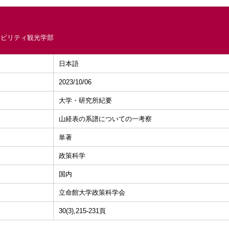
ナビリティ観光学部
日本語
2023/10/06
大学・研究所紀要
山経表の系譜についての一考察
単著
政策科学
国内
立命館大学政策科学会
30(3),215-231頁