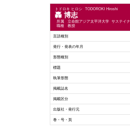
トドロキ ヒロシ
TODOROKI Hiroshi
轟 博志
所属
立命館アジア太平洋大学 サステイ
職種
教授
言語種別
発行・発表の年月
形態種別
標題
執筆形態
掲載誌名
掲載区分
出版社・発行元
巻・号・頁