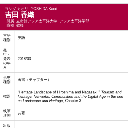
ヨシダ カオリ
YOSHIDA Kaori
吉田 香織
所属
立命館アジア太平洋大学 アジア太平洋学部
職種
教授
言語
英語
種別
発
行・
発表
2018/03
の年
月
形態
著書（チャプター）
種別
“Heritage Landscape of Hiroshima and Nagasaki."
Tourism and
標題
Heritage: Networks, Communities and the Digital Age in the seri
es Landscape and Heritage
, Chapter 3
執筆
共著
形態
出版