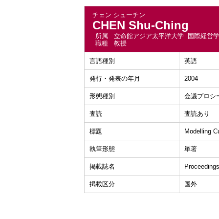
チェン シューチン
CHEN Shu-Ching
所属
立命館アジア太平洋大学 国際経営
職種
教授
言語種別
英語
発行・発表の年月
2004
形態種別
会議プロシ
査読
査読あり
標題
Modelling C
執筆形態
単著
掲載誌名
Proceedings
掲載区分
国外