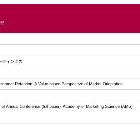
学部
ーディングズ
ustomer Retention: A Value-based Perspective of Market Orientation
 of Annual Conference (full paper), Academy of Marketing Science (AMS)