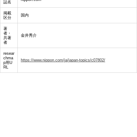
誌名
掲載
国内
区分
著
者・
金井秀介
共著
者
resear
chma
https://www.nippon.com/ja/japan-topics/c07802/
p用U
RL