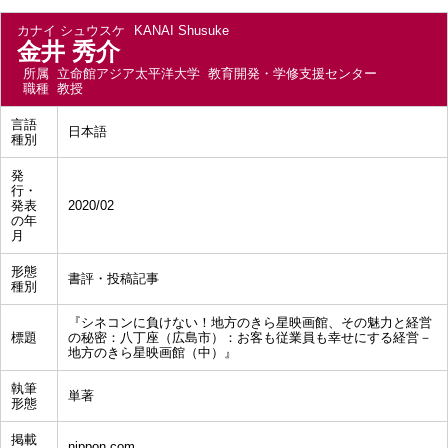
カナイ シュウスケ
KANAI Shusuke
金井 秀介
所属
立命館アジア太平洋大学 教育開発・学修支援センター
職種
教授
言語
日本語
種別
発
行・
発表
2020/02
の年
月
形態
書評・投稿記事
種別
『シネコンに負けない！地方のきら星映画館、その魅力と経営
標題
の秘密：⼋丁座（広島市）：お客も従業員も幸せにする経営－
地方のきら星映画館（中）』
執筆
単著
形態
掲載
nippon.com