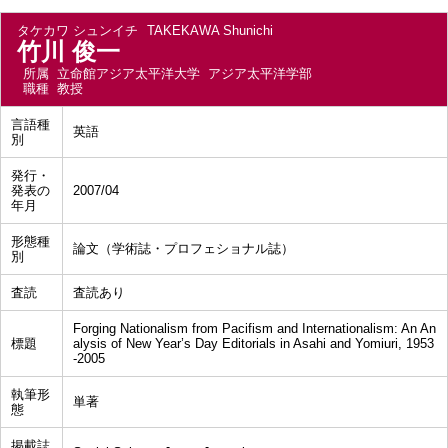
タケカワ シュンイチ
TAKEKAWA Shunichi
竹川 俊一
所属
立命館アジア太平洋大学 アジア太平洋学部
職種
教授
言語種
英語
別
発行・
発表の
2007/04
年月
形態種
論文（学術誌・プロフェショナル誌）
別
査読
査読あり
Forging Nationalism from Pacifism and Internationalism: An An
標題
alysis of New Year’s Day Editorials in Asahi and Yomiuri, 1953
-2005
執筆形
単著
態
掲載誌