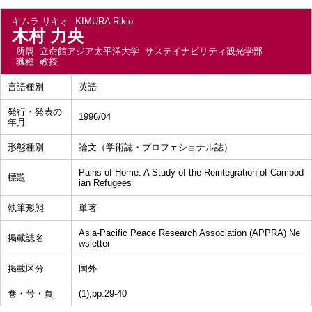
キムラ リキオ
KIMURA Rikio
木村 力央
所属
立命館アジア太平洋大学 サステイナビリティ観光学部
職種
教授
言語種別
英語
発行・発表の
1996/04
年月
形態種別
論文（学術誌・プロフェショナル誌）
Pains of Home: A Study of the Reintegration of Cambod
標題
ian Refugees
執筆形態
単著
Asia-Pacific Peace Research Association (APPRA) Ne
掲載誌名
wsletter
掲載区分
国外
巻・号・頁
(1),pp.29-40