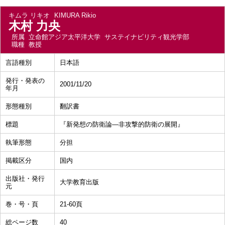
キムラ リキオ
KIMURA Rikio
木村 力央
所属
立命館アジア太平洋大学 サステイナビリティ観光学部
職種
教授
言語種別
日本語
発行・発表の
2001/11/20
年月
形態種別
翻訳書
標題
『新発想の防衛論―非攻撃的防衛の展開』
執筆形態
分担
掲載区分
国内
出版社・発行
大学教育出版
元
巻・号・頁
21-60頁
総ページ数
40