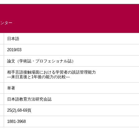
センター
日本語
2019/03
論文（学術誌・プロフェショナル誌）
相手言語接触場面における学習者の談話管理能力
―来日直後と1年後の能力の比較―
単著
日本語教育方法研究会誌
25(2),68-69頁
1881-3968