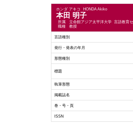
ホンダ アキコ
HONDA Akiko
本田 明子
所属
立命館アジア太平洋大学 言語教育
職種
教授
言語種別
発行・発表の年月
形態種別
標題
執筆形態
掲載誌名
巻・号・頁
ISSN