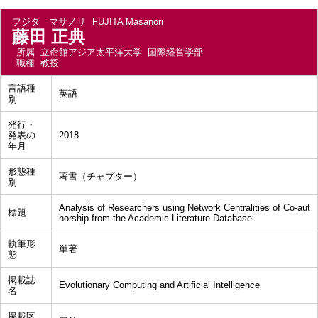
フジタ マサノリ
FUJITA Masanori
藤田 正典
所属
立命館アジア太平洋大学 国際経営学部
職種
教授
言語種
英語
別
発行・
発表の
2018
年月
形態種
著書（チャプター）
別
Analysis of Researchers using Network Centralities of Co-aut
標題
horship from the Academic Literature Database
執筆形
単著
態
掲載誌
Evolutionary Computing and Artificial Intelligence
名
掲載区