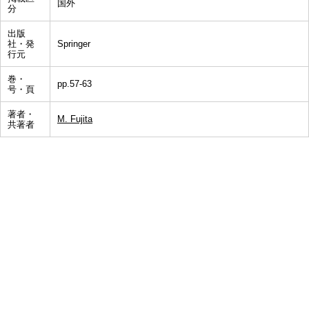
国外
分
出版
社・発
Springer
行元
巻・
pp.57-63
号・頁
著者・
M. Fujita
共著者