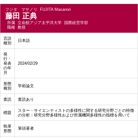
フジタ マサノリ
FUJITA Masanori
藤田 正典
所属
立命館アジア太平洋大学 国際経営学部
職種
教授
言語
日本語
種別
発
行・
発表
2024/02/29
の年
月
形態
学術論文
種別
査読
査読あり
スター・サイエンティストの多様性に関する研究分野ごとの特徴
標題
の分析：研究分野多様性および所属機関多様性の指標を用いて
執筆
筆頭著者
形態