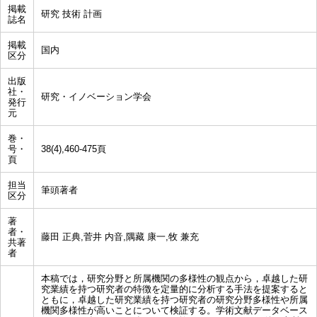
掲載
研究 技術 計画
誌名
掲載
国内
区分
出版
社・
研究・イノベーション学会
発行
元
巻・
号・
38(4),460-475頁
頁
担当
筆頭著者
区分
著
者・
藤田 正典,菅井 内音,隅藏 康一,牧 兼充
共著
者
本稿では，研究分野と所属機関の多様性の観点から，卓越した研
究業績を持つ研究者の特徴を定量的に分析する手法を提案すると
ともに，卓越した研究業績を持つ研究者の研究分野多様性や所属
機関多様性が高いことについて検証する。学術文献データベース