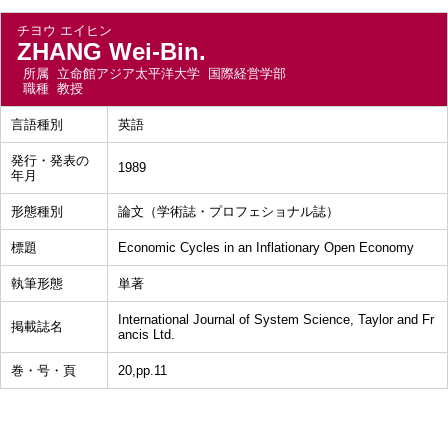
チヨウ エイヒン
ZHANG Wei-Bin.
所属
立命館アジア太平洋大学 国際経営学部
職種
教授
言語種別
英語
発行・発表の
1989
年月
形態種別
論文（学術誌・プロフェショナル誌）
標題
Economic Cycles in an Inflationary Open Economy
執筆形態
単著
International Journal of System Science, Taylor and Fr
掲載誌名
ancis Ltd.
巻・号・頁
20,pp.11