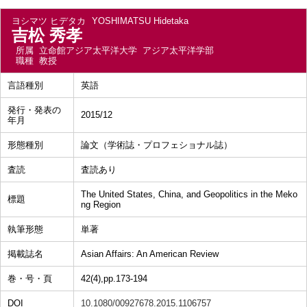
ヨシマツ ヒデタカ
YOSHIMATSU Hidetaka
吉松 秀孝
所属
立命館アジア太平洋大学 アジア太平洋学部
職種
教授
言語種別
英語
発行・発表の
2015/12
年月
形態種別
論文（学術誌・プロフェショナル誌）
査読
査読あり
The United States, China, and Geopolitics in the Meko
標題
ng Region
執筆形態
単著
掲載誌名
Asian Affairs: An American Review
巻・号・頁
42(4),pp.173-194
DOI
10.1080/00927678.2015.1106757