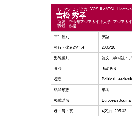
ヨシマツ ヒデタカ
YOSHIMATSU Hidetaka
吉松 秀孝
所属
立命館アジア太平洋大学 アジア太
職種
教授
言語種別
英語
発行・発表の年月
2005/10
形態種別
論文（学術誌・
査読
査読あり
標題
Political Leaders
執筆形態
単著
掲載誌名
European Journal
巻・号・頁
4(2),pp.205-32