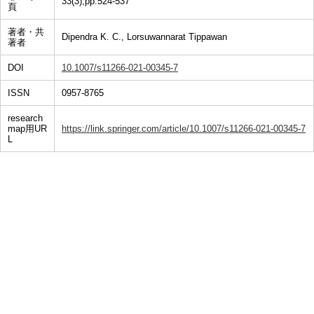
33(3),pp.524-537
頁
著者・共
Dipendra K. C., Lorsuwannarat Tippawan
著者
DOI
10.1007/s11266-021-00345-7
ISSN
0957-8765
research
map用UR
https://link.springer.com/article/10.1007/s11266-021-00345-7
L