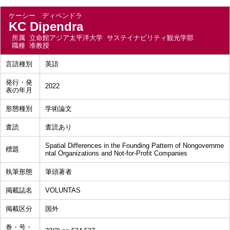
ケーシー ディペンドラ
KC Dipendra
所属
立命館アジア太平洋大学 サステイナビリティ観光学部
職種
准教授
言語種別
英語
発行・発
2022
表の年月
形態種別
学術論文
査読
査読あり
Spatial Differences in the Founding Pattern of Nongovernme
標題
ntal Organizations and Not-for-Profit Companies
執筆形態
筆頭著者
掲載誌名
VOLUNTAS
掲載区分
国外
巻・号・