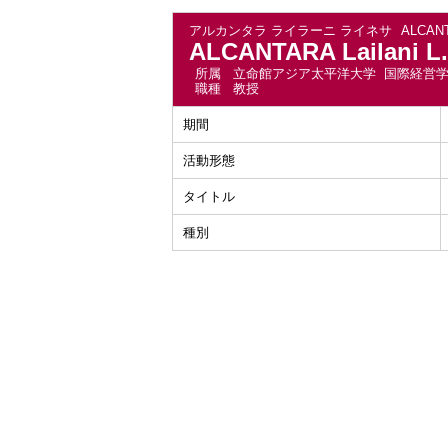
アルカンタラ ライラーニ ライネサ
ALCANT
ALCANTARA Lailani L.
所属
立命館アジア太平洋大学 国際経営
職種
教授
期間
活動形態
タイトル
種別