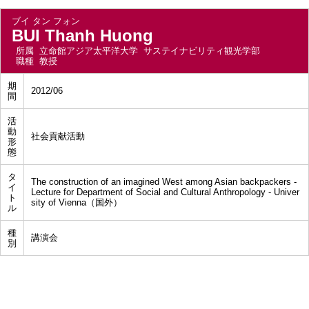
ブイ タン フォン
BUI Thanh Huong
所属
立命館アジア太平洋大学 サステイナビリティ観光学部
職種
教授
期
2012/06
間
活
動
社会貢献活動
形
態
タ
The construction of an imagined West among Asian backpackers -
イ
Lecture for Department of Social and Cultural Anthropology - Univer
ト
sity of Vienna（国外）
ル
種
講演会
別