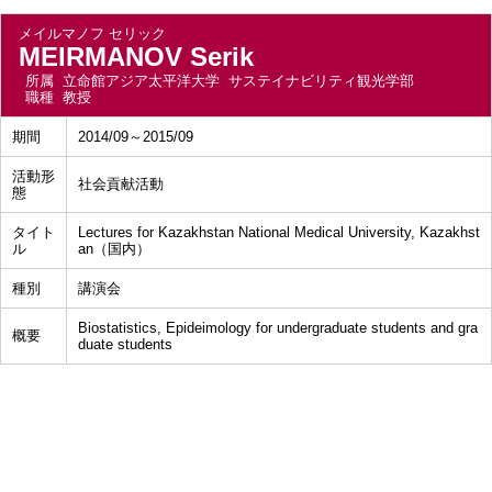
メイルマノフ セリック
MEIRMANOV Serik
所属
立命館アジア太平洋大学 サステイナビリティ観光学部
職種
教授
期間
2014/09～2015/09
活動形
社会貢献活動
態
タイト
Lectures for Kazakhstan National Medical University, Kazakhst
ル
an（国内）
種別
講演会
Biostatistics, Epideimology for undergraduate students and gra
概要
duate students