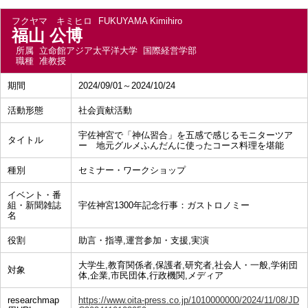
フクヤマ キミヒロ
FUKUYAMA Kimihiro
福山 公博
所属
立命館アジア太平洋大学 国際経営学部
職種
准教授
期間
2024/09/01～2024/10/24
活動形態
社会貢献活動
宇佐神宮で「神仏習合」を五感で感じるモニターツア
タイトル
ー 地元グルメふんだんに使ったコース料理を堪能
種別
セミナー・ワークショップ
イベント・番
組・新聞雑誌
宇佐神宮1300年記念行事：ガストロノミー
名
役割
助言・指導,運営参加・支援,実演
大学生,教育関係者,保護者,研究者,社会人・一般,学術団
対象
体,企業,市民団体,行政機関,メディア
researchmap
https://www.oita-press.co.jp/1010000000/2024/11/08/JD