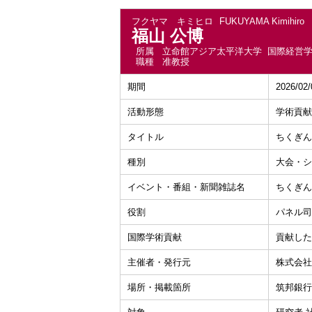
フクヤマ キミヒロ
FUKUYAMA Kimihiro
福山 公博
所属
立命館アジア太平洋大学 国際経営
職種
准教授
期間
2026/02
活動形態
学術貢献
タイトル
ちくぎん
種別
大会・シ
イベント・番組・新聞雑誌名
ちくぎんア
役割
パネル司
国際学術貢献
貢献した
主催者・発行元
株式会社
場所・掲載箇所
筑邦銀行