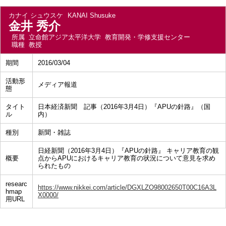
カナイ シュウスケ
KANAI Shusuke
金井 秀介
所属
立命館アジア太平洋大学 教育開発・学修支援センター
職種
教授
期間
2016/03/04
活動形
メディア報道
態
タイト
日本経済新聞 記事（2016年3月4日）『APUの針路』（国
ル
内）
種別
新聞・雑誌
日経新聞（2016年3月4日）『APUの針路』 キャリア教育の観
概要
点からAPUにおけるキャリア教育の状況について意見を求め
られたもの
researc
https://www.nikkei.com/article/DGXLZO98002650T00C16A3L
hmap
X0000/
用URL