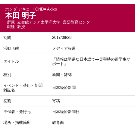
ホンダ アキコ
HONDA Akiko
本田 明子
所属
立命館アジア太平洋大学 言語教育センター
職種
教授
期間
2017/08/28
活動形態
メディア報道
「情報は平易な日本語で―災害時の留学生サ
タイトル
ポート」
種別
新聞・雑誌
イベント・番組・新聞
日本経済新聞
雑誌名
役割
寄稿
主催者・発行元
日本経済新聞社
場所・掲載箇所
教育面