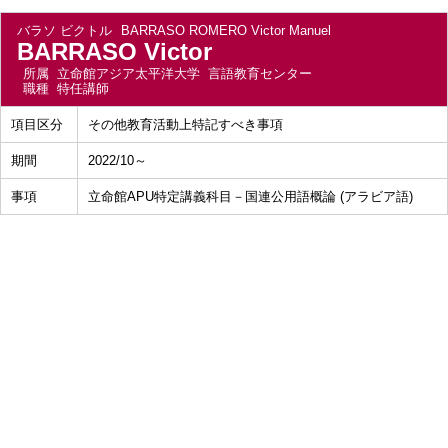
バラソ ビクトル
BARRASO ROMERO Victor Manuel
BARRASO Victor
所属
立命館アジア太平洋大学 言語教育センター
職種
特任講師
項目区分
その他教育活動上特記すべき事項
期間
2022/10～
事項
立命館APU特定講義科目－国連公用語概論 (アラビア語)