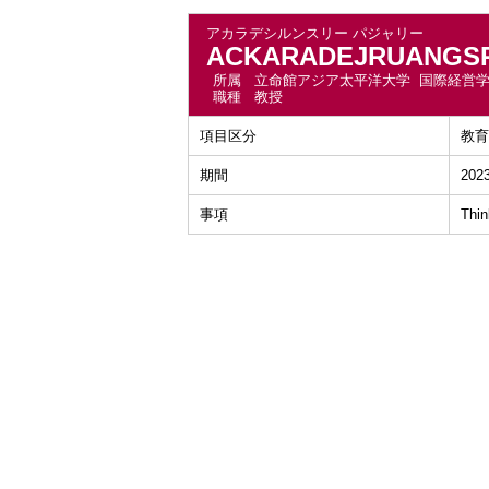
アカラデシルンスリー パジャリー
ACKARADEJRUANGSRI
所属
立命館アジア太平洋大学 国際経営
職種
教授
項目区分
教育
期間
2023
事項
Thin