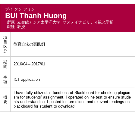
ブイ タン フォン
BUI Thanh Huong
所属
立命館アジア太平洋大学 サステイナビリティ観光学部
職種
教授
項
目
教育方法の実践例
区
分
期
2016/04～2017/01
間
事
ICT application
項
I have fully utilized all functions of Blackboard for checking plagiari
概
sm for students’ assignment. I operated online test to ensure stude
要
nts understanding. I posted lecture slides and relevant readings on
blackboard for student to download.