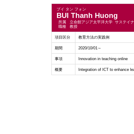
ブイ タン フォン
BUI Thanh Huong
所属
立命館アジア太平洋大学 サステイ
職種
教授
項目区分
教育方法の実践例
期間
2020/10/01～
事項
Innovation in teaching online
概要
Integration of ICT to enhance l