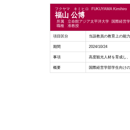
フクヤマ キミヒロ
FUKUYAMA Kimihiro
福山 公博
所属
立命館アジア太平洋大学 国際経営
職種
准教授
項目区分
当該教員の教育上の能
期間
2024/10/24
事項
高度観光人材を育成し
概要
国際経営学部学生向け