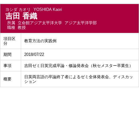
ヨシダ カオリ
YOSHIDA Kaori
吉田 香織
所属
立命館アジア太平洋大学 アジア太平洋学部
職種
教授
項目区
教育方法の実践例
分
期間
2018/07/22
事項
吉田ゼミ日英完成卒論・修論発表会（秋セメスター卒業生）
日英両言語の卒論終了者によるゼミ全体発表会、ディスカッ
概要
ション