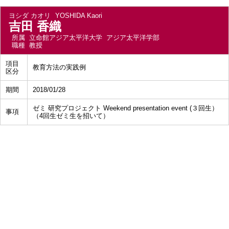
ヨシダ カオリ
YOSHIDA Kaori
吉田 香織
所属
立命館アジア太平洋大学 アジア太平洋学部
職種
教授
項目
教育方法の実践例
区分
期間
2018/01/28
ゼミ 研究プロジェクト Weekend presentation event (３回生）
事項
（4回生ゼミ生を招いて）