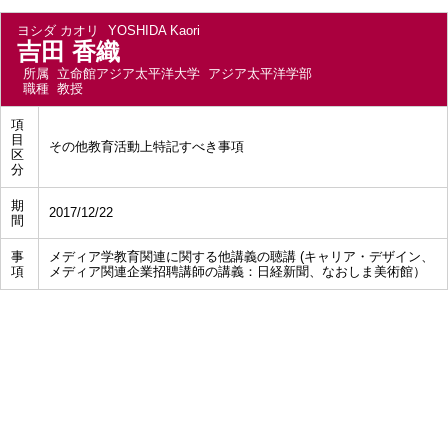
ヨシダ カオリ
YOSHIDA Kaori
吉田 香織
所属
立命館アジア太平洋大学 アジア太平洋学部
職種
教授
項
目
その他教育活動上特記すべき事項
区
分
期
2017/12/22
間
事
メディア学教育関連に関する他講義の聴講 (キャリア・デザイン、
項
メディア関連企業招聘講師の講義：日経新聞、なおしま美術館）