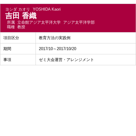
ヨシダ カオリ
YOSHIDA Kaori
吉田 香織
所属
立命館アジア太平洋大学 アジア太平洋学部
職種
教授
項目区分
教育方法の実践例
期間
2017/10～2017/10/20
事項
ゼミ大会運営・アレンジメント