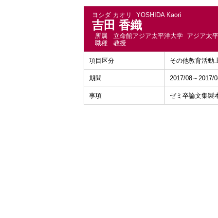
ヨシダ カオリ
YOSHIDA Kaori
吉田 香織
所属
立命館アジア太平洋大学 アジア太
職種
教授
項目区分
その他教育活動
期間
2017/08～2017/0
事項
ゼミ卒論文集製