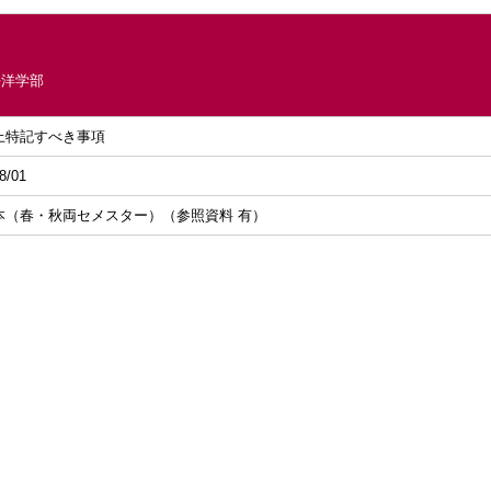
平洋学部
上特記すべき事項
8/01
本（春・秋両セメスター）（参照資料 有）