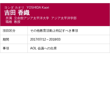
ヨシダ カオリ
YOSHIDA Kaori
吉田 香織
所属
立命館アジア太平洋大学 アジア太平洋学部
職種
教授
項目区分
その他教育活動上特記すべき事項
期間
2017/07/12～2018/03
事項
AOL 会議への出席