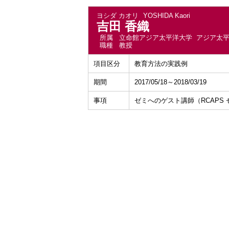
ヨシダ カオリ
YOSHIDA Kaori
吉田 香織
所属
立命館アジア太平洋大学 アジア太
職種
教授
項目区分
教育方法の実践例
期間
2017/05/18～2018/03/19
事項
ゼミへのゲスト講師（RCAPS セミナー