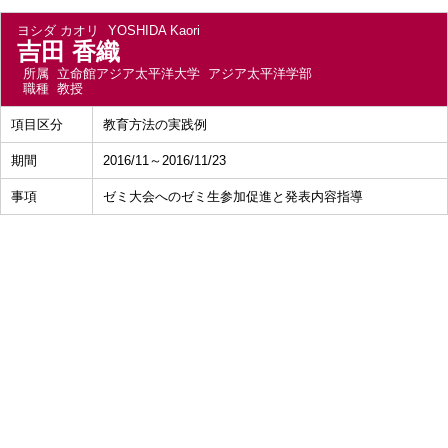
ヨシダ カオリ
YOSHIDA Kaori
吉田 香織
所属
立命館アジア太平洋大学 アジア太平洋学部
職種
教授
項目区分
教育方法の実践例
期間
2016/11～2016/11/23
事項
ゼミ大会へのゼミ生参加促進と発表内容指導