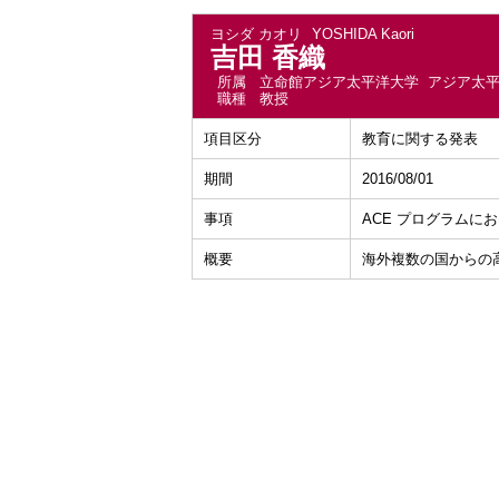
ヨシダ カオリ
YOSHIDA Kaori
吉田 香織
所属
立命館アジア太平洋大学 アジア太
職種
教授
項目区分
教育に関する発表
期間
2016/08/01
事項
ACE プログラムに
概要
海外複数の国からの