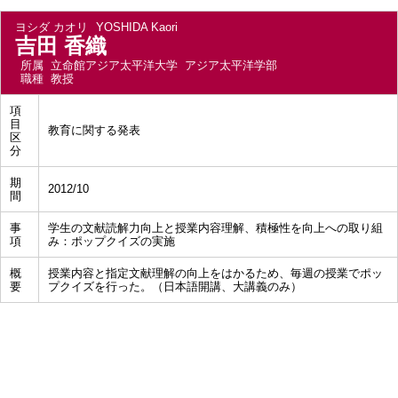
ヨシダ カオリ
YOSHIDA Kaori
吉田 香織
所属
立命館アジア太平洋大学 アジア太平洋学部
職種
教授
項
目
教育に関する発表
区
分
期
2012/10
間
事
学生の文献読解力向上と授業内容理解、積極性を向上への取り組
項
み：ポップクイズの実施
概
授業内容と指定文献理解の向上をはかるため、毎週の授業でポッ
要
プクイズを行った。（日本語開講、大講義のみ）